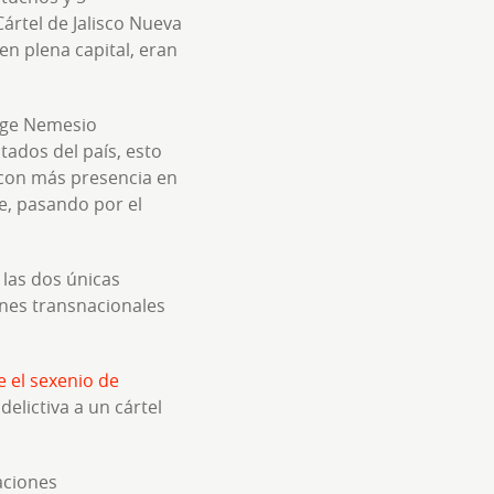
Cártel de Jalisco Nueva
n plena capital, eran
rige Nemesio
tados del país, esto
l con más presencia en
te, pasando por el
e las dos únicas
ones transnacionales
e el sexenio de
lictiva a un cártel
aciones