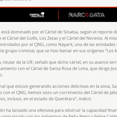
está dominado por el Cártel de Sinaloa, según el reporte de
el Cártel del Golfo, Los Zetas y el Cártel del Noreste. Al m
ontrolados por el CJNG, como Nayarit, una de las entidade
te grupo criminal, que se hizo llamar en sus orígenes “Los 
, titular de la UIF, señaló que dicho cártel, en su avance terri
miento con el Cártel de Santa Rosa de Lima, que dirige Jos
o.
al que estuvo generando acciones delictivas en la zona, Sa
 con el CJNG, hemos visto un corrimiento del Cártel de Jal
os, incluso, en el estado de Querétaro”, indicó.
ón ha lanzado una ofensiva para obstruir la capacidad financ
 contrastado con los gobiernos de Peña Nieto y Felipe Cald