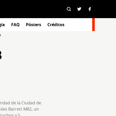
gía
FAQ
Pósters
Créditos
7
8
ridad de la Ciudad de
siles Barrett M82, un
rtuchos y 5