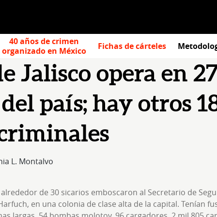
40 años de crimen
Fichas de cárteles
Metodolo
organizado en México
de Jalisco opera en 2
del país; hay otros 1
criminales
nia L. Montalvo
, alrededor de 30 sicarios emboscaron al Secretario de Segu
rfuch, en una colonia de clase alta de la capital. Tenían fu
as largas, 54 bombas molotov, 96 cargadores, 2 mil 805 ca