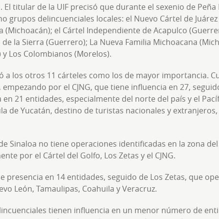
. El titular de la UIF precisó que durante el sexenio de Peña 
ho grupos delincuenciales locales: el Nuevo Cártel de Juárez
a (Michoacán); el Cártel Independiente de Acapulco (Guerre
l de la Sierra (Guerrero); La Nueva Familia Michoacana (Mic
o) y Los Colombianos (Morelos).
icó a los otros 11 cárteles como los de mayor importancia. C
 empezando por el CJNG, que tiene influencia en 27, seguido
 en 21 entidades, especialmente del norte del país y el Pac
la de Yucatán, destino de turistas nacionales y extranjeros
 de Sinaloa no tiene operaciones identificadas en la zona de
nte por el Cártel del Golfo, Los Zetas y el CJNG.
ene presencia en 14 entidades, seguido de Los Zetas, que op
vo León, Tamaulipas, Coahuila y Veracruz.
lincuenciales tienen influencia en un menor número de enti