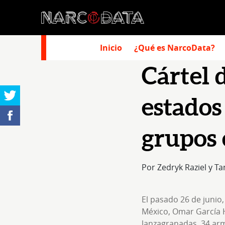
Inicio
¿Qué es NarcoData?
Cártel 
estados 
grupos 
Por Zedryk Raziel y Ta
El pasado 26 de junio
México, Omar García Ha
lanzagranadas, 34 arm