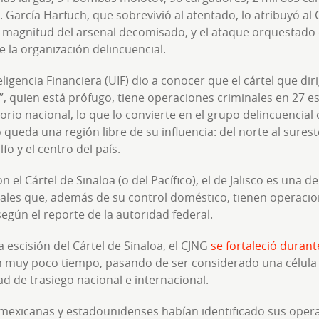
García Harfuch, que sobrevivió al atentado, lo atribuyó al 
 magnitud del arsenal decomisado, y el ataque orquestado e
 la organización delincuencial.
eligencia Financiera (UIF) dio a conocer que el cártel que di
, quien está prófugo, tiene operaciones criminales en 27 es
itorio nacional, lo que lo convierte en el grupo delincuencia
o queda una región libre de su influencia: del norte al sures
olfo y el centro del país.
n el Cártel de Sinaloa (o del Pacífico), el de Jalisco es una d
ales que, además de su control doméstico, tienen operaci
según el reporte de la autoridad federal.
 escisión del Cártel de Sinaloa, el CJNG
se fortaleció durant
 muy poco tiempo, pasando de ser considerado una célula de
d de trasiego nacional e internacional.
 mexicanas y estadounidenses habían identificado sus oper