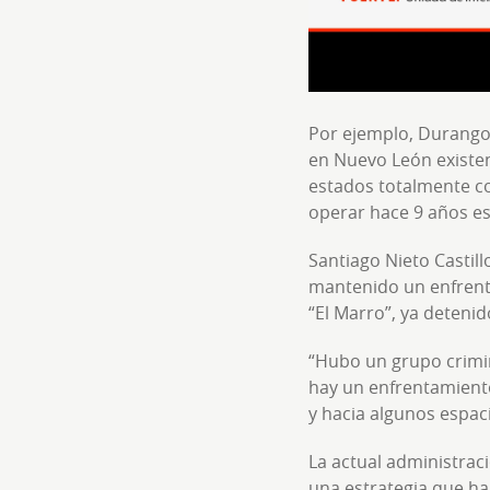
Por ejemplo, Durango 
en Nuevo León existen 
estados totalmente c
operar hace 9 años es
Santiago Nieto Castillo
mantenido un enfrenta
“El Marro”, ya detenid
“Hubo un grupo crimin
hay un enfrentamiento
y hacia algunos espaci
La actual administraci
una estrategia que ha