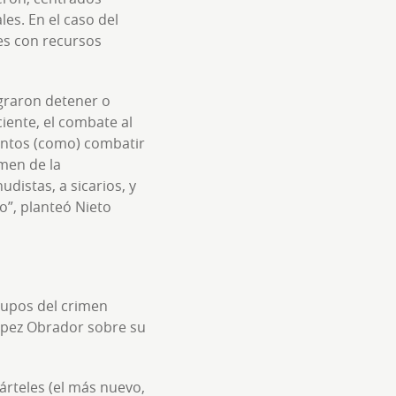
es. En el caso del
es con recursos
ograron detener o
ciente, el combate al
entos (como) combatir
rmen de la
distas, a sicarios, y
o”, planteó Nieto
grupos del crimen
López Obrador sobre su
árteles (el más nuevo,