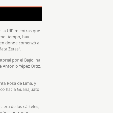
 la UIF, mientras que
ismo tiempo, hay
s en donde comenzó a
Mata Zetas”.
torial por el Bajío, ha
é Antonio Yépez Ortiz,
nta Rosa de Lima, y
isco hacia Guanajuato
iera de los cárteles,
erón, centrados