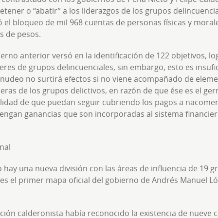
ener o “abatir” a los liderazgos de los grupos delincuencial
ó el bloqueo de mil 968 cuentas de personas físicas y moral
es de pesos.
ierno anterior versó en la identificación de 122 objetivos, l
deres de grupos delincuenciales, sin embargo, esto es insufi
menudeo no surtirá efectos si no viene acompañado de elem
ieras de los grupos delictivos, en razón de que ése es el ge
bilidad de que puedan seguir cubriendo los pagos a nacomenu
ngan ganancias que son incorporadas al sistema financier
nal
o hay una nueva división con las áreas de influencia de 19 
 es el primer mapa oficial del gobierno de Andrés Manuel 
ación calderonista había reconocido la existencia de nueve c