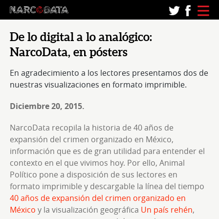
De lo digital a lo analógico:
NarcoData, en pósters
En agradecimiento a los lectores presentamos dos de
nuestras visualizaciones en formato imprimible.
Diciembre 20, 2015.
NarcoData recopila la historia de 40 años de
expansión del crimen organizado en México,
información que es de gran utilidad para entender el
contexto en el que vivimos hoy. Por ello, Animal
Político pone a disposición de sus lectores en
formato imprimible y descargable la línea del tiempo
40 años de expansión del crimen organizado en
México
y la visualización geográfica
Un país rehén
,