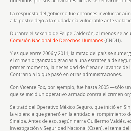
obtenidos por sus actividades ilícitas se reinvirtieron 
La respuesta del gobierno fue entonces involucrar aún
a la postre dejó a la ciudadanía vulnerable ante viol
Durante el sexenio de Felipe Calderón, al menos se a
Comisión Nacional de Derechos Humanos
(CNDH).
Y es que entre 2006 y 2011, la mitad del país se sume
el crimen organizado gracias a una estrategia de segu
primer momento, la necesidad de frenar el avance de l
Contrario a lo que pasó en otras administraciones.
Con Vicente Fox, por ejemplo, fue hasta 2005 —sólo u
que se inició un operativo armado contra el crimen or
Se trató del Operativo México Seguro, que inició en Sin
la violencia que generó en la entidad el rompimiento de
Sinaloa. Antes de eso, según narra Guillermo Valdés, e
Investigación y Seguridad Nacional (Cisen), el tema del