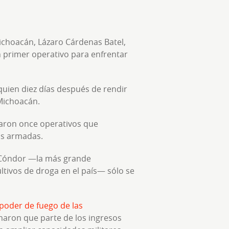
ichoacán, Lázaro Cárdenas Batel,
n primer operativo para enfrentar
quien diez días después de rendir
Michoacán.
iaron once operativos que
as armadas.
n Cóndor —la más grande
ltivos de droga en el país— sólo se
 poder de fuego de las
maron que parte de los ingresos