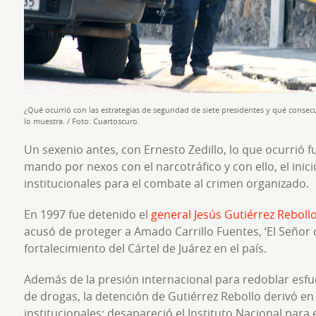
¿Qué ocurrió con las estrategias de seguridad de siete presidentes y qué consecu
lo muestra. / Foto: Cuartoscuro.
Un sexenio antes, con Ernesto Zedillo, lo que ocurrió f
mando por nexos con el narcotráfico y con ello, el ini
institucionales para el combate al crimen organizado.
En 1997 fue detenido el
general Jesús Gutiérrez Reboll
acusó de proteger a Amado Carrillo Fuentes, ‘El Señor de
fortalecimiento del Cártel de Juárez en el país.
Además de la presión internacional para redoblar esfuer
de drogas, la detención de Gutiérrez Rebollo derivó e
institucionales: desapareció el Instituto Nacional para