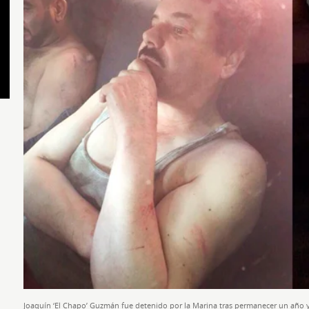
Joaquín ‘El Chapo’ Guzmán fue detenido por la Marina tras permanecer un año y 