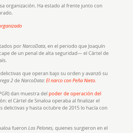
sa organización. Ha estado al frente junto con
urado.
organizado
ctados por
NarcoData
, en el periodo que Joaquín
pe de un penal de alta seguridad— el Cártel de
aís.
 delictivas que operan bajo su orden y avanzó su
rega 2
de
NarcoData:
El narco con Peña Nieto.
(PGR) dan muestra del
poder de operación del
n: el Cártel de Sinaloa operaba al finalizar el
s delictivas y hasta octubre de 2015 lo hacía con
inaloa fueron
Los Pelones,
quienes surgieron en el