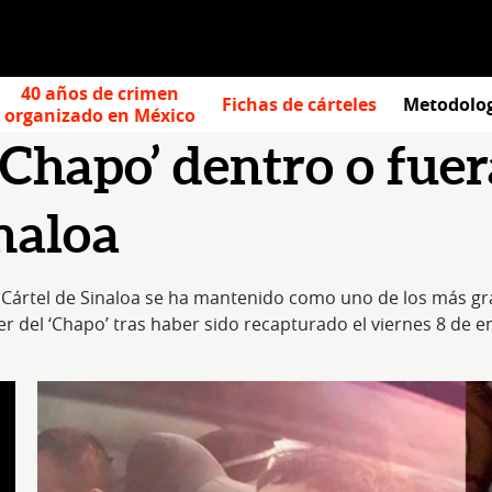
40 años de crimen
Fichas de cárteles
Metodolo
organizado en México
Chapo’ dentro o fuera
inaloa
 el Cártel de Sinaloa se ha mantenido como uno de los más 
er del ‘Chapo’ tras haber sido recapturado el viernes 8 de e